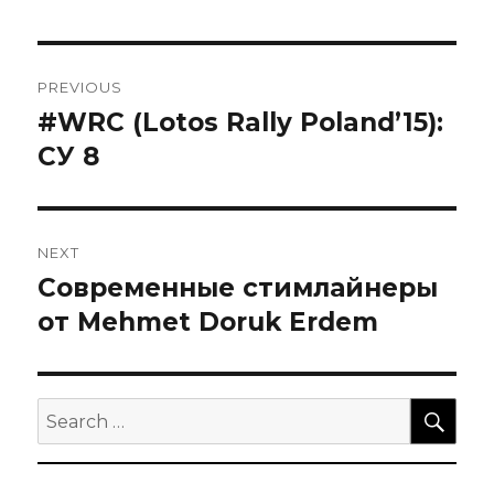
Навигация
PREVIOUS
по
#WRC (Lotos Rally Poland’15):
Previous
post:
СУ 8
записям
NEXT
Современные стимлайнеры
Next
post:
от Mehmet Doruk Erdem
SEA
Search
for: