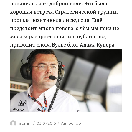
проявило жест доброй воли. Это была
хорошая встреча Стратегической группы,
прошла позитивная дискуссия. Ещё
предстоит много нового, о чём мы пока не
можем распространяться публично», —
приводит слова Булье блог Адама Купера.
Author
Posted
Categories
admin
03.07.2015
Автоспорт
on