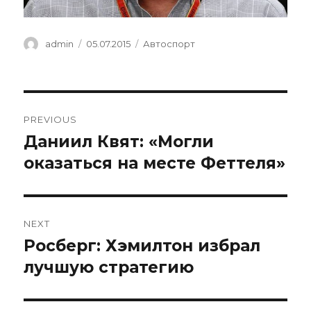
Author
Posted
Categories
admin
05.07.2015
Автоспорт
on
Навигация
PREVIOUS
по
Даниил Квят: «Могли
Previous
post:
оказаться на месте Феттеля»
записям
NEXT
Росберг: Хэмилтон избрал
Next
post:
лучшую стратегию