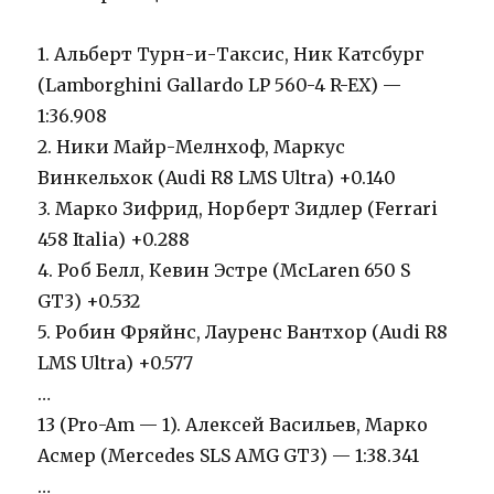
1. Альберт Турн-и-Таксис, Ник Катсбург
(Lamborghini Gallardo LP 560-4 R-EX) —
1:36.908
2. Ники Майр-Мелнхоф, Маркус
Винкельхок (Audi R8 LMS Ultra) +0.140
3. Марко Зифрид, Норберт Зидлер (Ferrari
458 Italia) +0.288
4. Роб Белл, Кевин Эстре (McLaren 650 S
GT3) +0.532
5. Робин Фряйнс, Лауренс Вантхор (Audi R8
LMS Ultra) +0.577
…
13 (Pro-Am — 1). Алексей Васильев, Марко
Асмер (Mercedes SLS AMG GT3) — 1:38.341
…