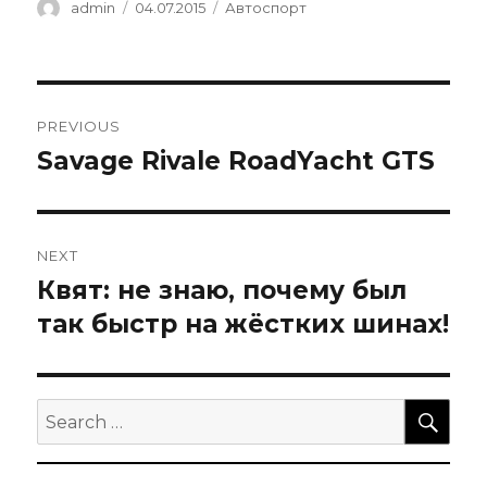
Author
Posted
Categories
admin
04.07.2015
Автоспорт
on
Навигация
PREVIOUS
по
Savage Rivale RoadYacht GTS
Previous
post:
записям
NEXT
Квят: не знаю, почему был
Next
post:
так быстр на жёстких шинах!
SEA
Search
for: