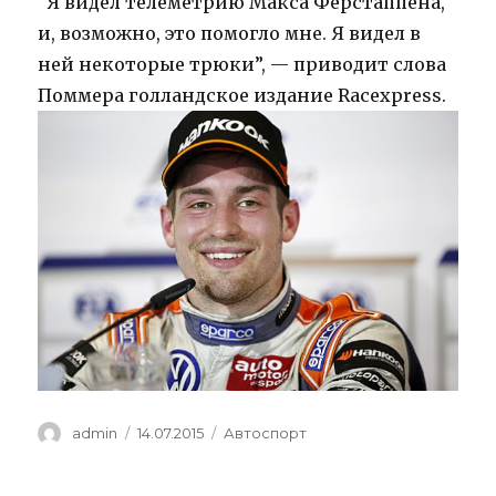
“Я видел телеметрию Макса Ферстаппена,
и, возможно, это помогло мне. Я видел в
ней некоторые трюки”, — приводит слова
Поммера голландское издание Racexpress.
Author
Posted
Categories
admin
14.07.2015
Автоспорт
on