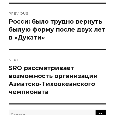
Навигация
PREVIOUS
по
Росси: было трудно вернуть
Previous
post:
былую форму после двух лет
записям
в «Дукати»
NEXT
SRO рассматривает
Next
post:
возможность организации
Азиатско-Тихоокеанского
чемпионата
SEA
Search