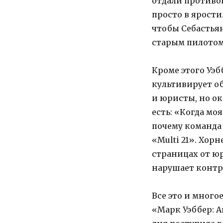
отдали противо
просто в ярости
чтобы Себастьян
старым пилотом
Кроме этого Уэб
культивирует о
и юристы, но ок
есть: «Когда мо
почему команда 
«Multi 21». Хор
страницах от юр
нарушает контр
Все это и много
«Марк Уэббер: А