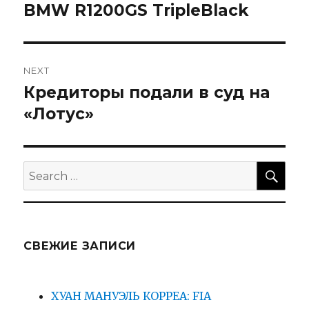
по
BMW R1200GS TripleBlack
Previous
post:
записям
NEXT
Кредиторы подали в суд на
Next
post:
«Лотус»
SEA
Search
for:
СВЕЖИЕ ЗАПИСИ
ХУАН МАНУЭЛЬ КОРРЕА: FIA