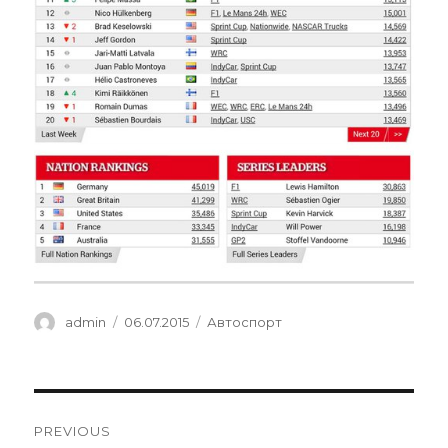
Author
Posted
Categories
admin
06.07.2015
Автоспорт
on
Навигация
PREVIOUS