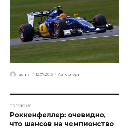
Author
Posted
Categories
admin
12.07.2015
Автоспорт
on
Навигация
PREVIOUS
по
Роккенфеллер: очевидно,
Previous
post:
что шансов на чемпионство
записям