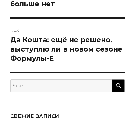
больше нет
NEXT
Да Кошта: ещё не решено,
Next
post:
выступлю ли в новом сезоне
Формулы-Е
SEA
Search
for:
СВЕЖИЕ ЗАПИСИ