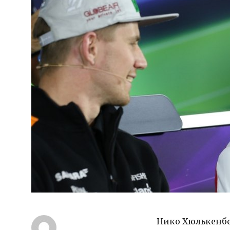
Нико Хюлькенбер