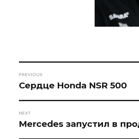
Навигация
PREVIOUS
по
Сердце Honda NSR 500
Previous
post:
записям
NEXT
Mercedes запустил в пр
Next
post: