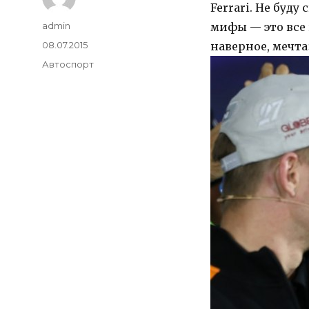
Ferrari. Не буд
Author
admin
мифы — это все 
Posted
08.07.2015
наверное, мечта
on
Categories
Автоспорт