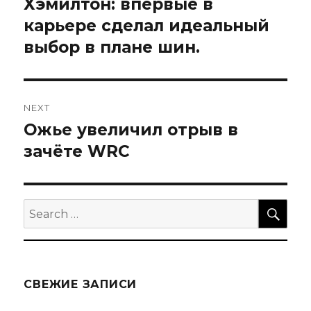
Хэмилтон: впервые в
Previous
post:
карьере сделал идеальный
записям
выбор в плане шин.
NEXT
Ожье увеличил отрыв в
Next
post:
зачёте WRC
SEA
Search
for:
СВЕЖИЕ ЗАПИСИ