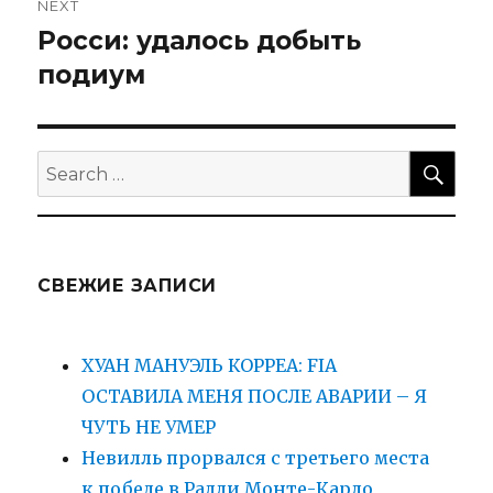
NEXT
Росси: удалось добыть
Next
post:
подиум
SEA
Search
for:
СВЕЖИЕ ЗАПИСИ
ХУАН МАНУЭЛЬ КОРРЕА: FIA
ОСТАВИЛА МЕНЯ ПОСЛЕ АВАРИИ – Я
ЧУТЬ НЕ УМЕР
Невилль прорвался с третьего места
к победе в Ралли Монте-Карло