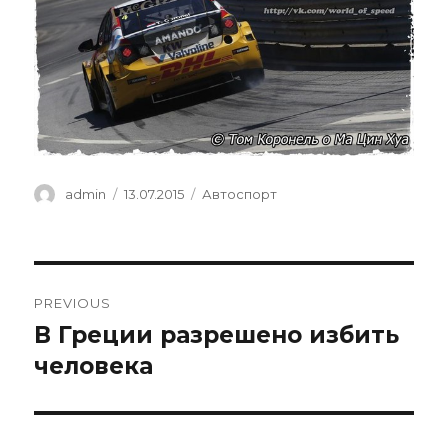
Author
Posted
Categories
admin
13.07.2015
Автоспорт
on
Навигация
PREVIOUS
по
В Греции разрешено избить
Previous
post:
человека
записям