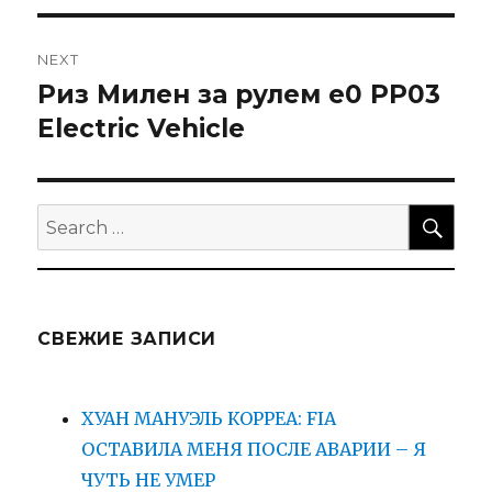
NEXT
Риз Милен за рулем e0 PP03
Next
post:
Electric Vehicle
SEA
Search
for:
СВЕЖИЕ ЗАПИСИ
ХУАН МАНУЭЛЬ КОРРЕА: FIA
ОСТАВИЛА МЕНЯ ПОСЛЕ АВАРИИ – Я
ЧУТЬ НЕ УМЕР