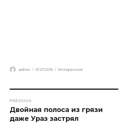
Author
Posted
Categories
admin
01.07.2015
Интересное
on
Навигация
PREVIOUS
по
Двойная полоса из грязи
Previous
post:
даже Ураз застрял
записям