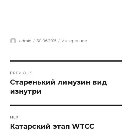
Author
Posted
Categories
admin
30.06.2015
Интересное
on
Навигация
PREVIOUS
по
Старенький лимузин вид
Previous
post:
изнутри
записям
NEXT
Катарский этап WTCC
Next