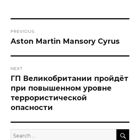
on
Навигация
PREVIOUS
по
Aston Martin Mansory Cyrus
Previous
post:
записям
NEXT
ГП Великобритании пройдёт
Next
post:
при повышенном уровне
террористической
опасности
SEA
Search