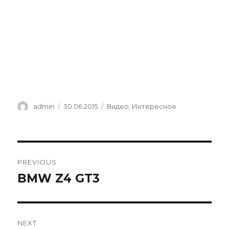
Author
Posted
Categories
admin
30.06.2015
Видео
,
Интересное
on
Навигация
PREVIOUS
по
BMW Z4 GT3
Previous
post:
записям
NEXT