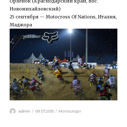
Орлёнок (Краснодарский край, пос.
Новомихайловский)
25 сентября — Motocross Of Nations, Италия,
Маджора
Author
Posted
Categories
admin
09.07.2015
Мотоспорт
on