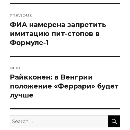
Навигация
PREVIOUS
по
ФИА намерена запретить
Previous
post:
имитацию пит-стопов в
записям
Формуле-1
NEXT
Райкконен: в Венгрии
Next
post:
положение «Феррари» будет
лучше
SEA
Search
for: