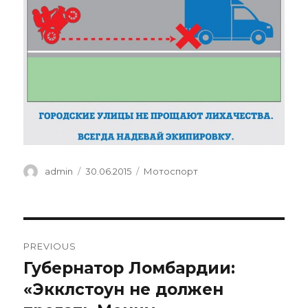
Author
Posted
Categories
admin
30.06.2015
Мотоспорт
on
Навигация
PREVIOUS
по
Губернатор Ломбардии:
Previous
post:
«Экклстоун не должен
записям