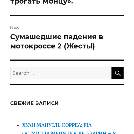
трогать Монцу».
NEXT
Сумашедшие падения в
Next
post:
мотокроссе 2 (Жесть!)
SEA
Search
for:
СВЕЖИЕ ЗАПИСИ
ХУАН МАНУЭЛЬ КОРРЕА: FIA
ОСТАВИЛА МЕНЯ ПОСЛЕ АВАРИИ – Я