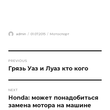
Author
Posted
Categories
admin
01.07.2015
Мотоспорт
on
Навигация
PREVIOUS
по
Грязь Уаз и Луаз кто кого
Previous
post:
записям
NEXT
Honda: может понадобиться
Next
post:
замена мотора на машине