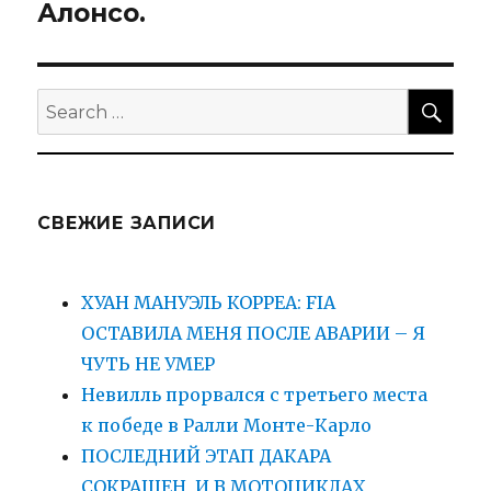
Алонсо.
SEA
Search
for:
СВЕЖИЕ ЗАПИСИ
ХУАН МАНУЭЛЬ КОРРЕА: FIA
ОСТАВИЛА МЕНЯ ПОСЛЕ АВАРИИ – Я
ЧУТЬ НЕ УМЕР
Невилль прорвался с третьего места
к победе в Ралли Монте-Карло
ПОСЛЕДНИЙ ЭТАП ДАКАРА
СОКРАЩЕН, И В МОТОЦИКЛАХ