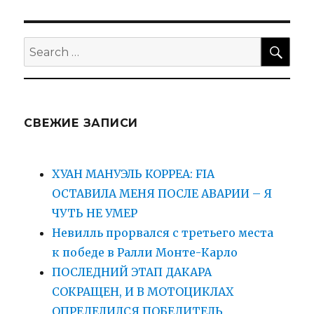
post:
SEA
Search
for:
СВЕЖИЕ ЗАПИСИ
ХУАН МАНУЭЛЬ КОРРЕА: FIA
ОСТАВИЛА МЕНЯ ПОСЛЕ АВАРИИ – Я
ЧУТЬ НЕ УМЕР
Невилль прорвался с третьего места
к победе в Ралли Монте-Карло
ПОСЛЕДНИЙ ЭТАП ДАКАРА
СОКРАЩЕН, И В МОТОЦИКЛАХ
ОПРЕДЕЛИЛСЯ ПОБЕДИТЕЛЬ