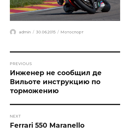
Author
Posted
Categories
admin
30.06.2015
Мотоспорт
on
Навигация
PREVIOUS
по
Инженер не сообщил де
Previous
post:
Вильоте инструкцию по
записям
торможению
NEXT
Ferrari 550 Maranello
Next